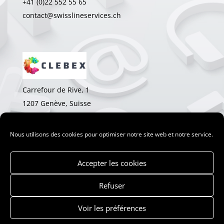
+41 (0)22 552 55 65
contact@swisslineservices.ch
Carrefour de Rive, 1
1207 Genève, Suisse
+41 (0)22 552 78 18
olivier.barraud@clebex.com
Nous utilisons des cookies pour optimiser notre site web et notre service.
Accepter les cookies
Refuser
© 2026 Swiss Line Sercices SA
Voir les préférences